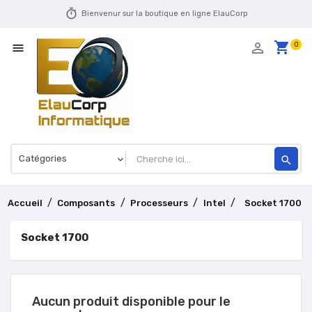
timer
Bienvenur sur la boutique en ligne ElauCorp
shopping_cart
person_outline
0

search
Accueil
Composants
Processeurs
Intel
Socket 1700
Socket 1700
Aucun produit disponible pour le