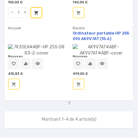
100,00 €
140,00 €
shopping_cart
shopping_cart
Accueil
Racine
Ordinateur portable HP 255
G10 AK9V7AT (15.6)
Nouveau
Nouveau
favorite_border
equalizer
visibility
favorite_border
equalizer
visibility
415,83 €
499,00 €
shopping_cart
shopping_cart
1
Montrant 1-4 de 4 article(s)