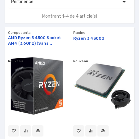

Pertinence
Montrant 1-4 de 4 article(s)
Composants
Racine
AMD Ryzen 5 4500 Socket
Ryzen 3 4300G
AM4 (3,6Ghz) (Sans...
Nouveau
Nouveau
favorite_border
equalizer
visibility
favorite_border
equalizer
visibility