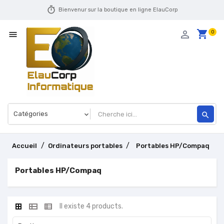
timer
Bienvenur sur la boutique en ligne ElauCorp
shopping_cart
person_outline
0

search
Accueil
Ordinateurs portables
Portables HP/Compaq
Portables HP/Compaq
Il existe 4 products.