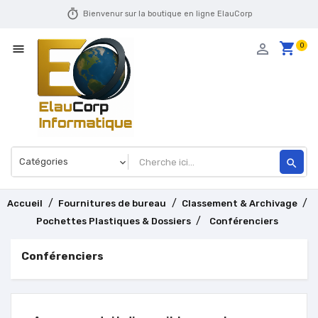
timer
Bienvenur sur la boutique en ligne ElauCorp
shopping_cart
person_outline
0

search
Accueil
Fournitures de bureau
Classement & Archivage
Pochettes Plastiques & Dossiers
Conférenciers
Conférenciers