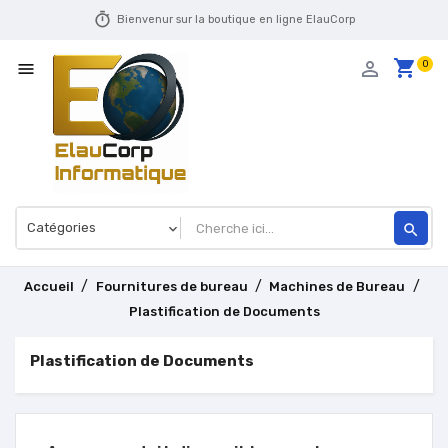
timer
Bienvenur sur la boutique en ligne ElauCorp
shopping_cart
person_outline
0

search
Accueil
Fournitures de bureau
Machines de Bureau
Plastification de Documents
Plastification de Documents