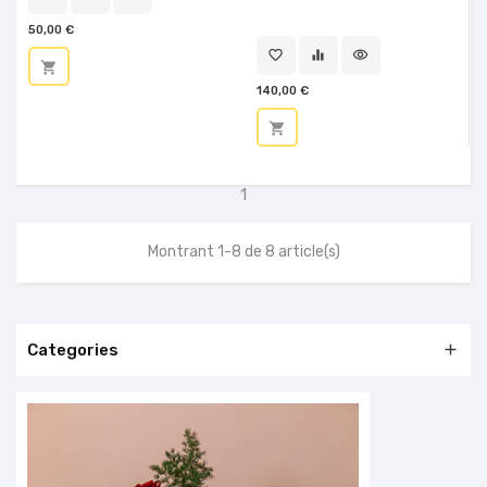
50,00 €
favorite_border
equalizer
visibility
shopping_cart
140,00 €
shopping_cart
1
Montrant 1-8 de 8 article(s)
Categories
