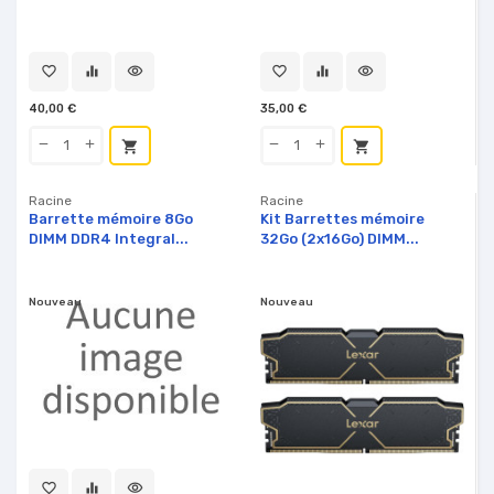
favorite_border
equalizer
visibility
favorite_border
equalizer
visibility
40,00 €
35,00 €
shopping_cart
shopping_cart
Racine
Racine
Barrette mémoire 8Go
Kit Barrettes mémoire
DIMM DDR4 Integral...
32Go (2x16Go) DIMM...
Nouveau
Nouveau
favorite_border
equalizer
visibility