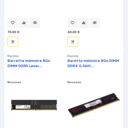
favorite_border
equalizer
visibility
favorite_border
equalizer
visibility
70,00 €
40,00 €
shopping_cart
shopping_cart
Racine
Racine
Barrette mémoire 8Go
Barette mémoire 8Go DIMM
DIMM DDR5 Lexar...
DDR4 G.Skill...
Nouveau
Nouveau