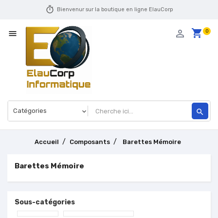
timer
Bienvenur sur la boutique en ligne ElauCorp
shopping_cart
person_outline
0

search
Accueil
Composants
Barettes Mémoire
Barettes Mémoire
Sous-catégories