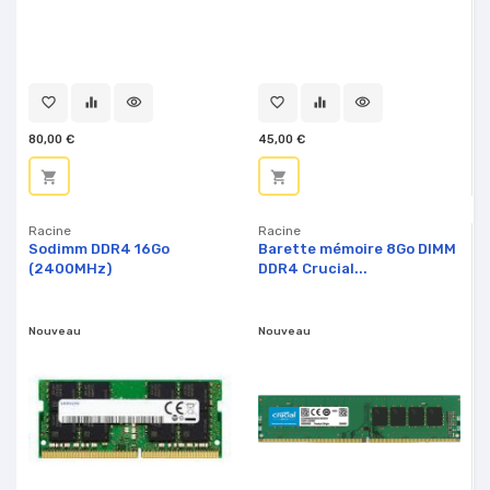
favorite_border
equalizer
visibility
favorite_border
equalizer
visibility
80,00 €
45,00 €
shopping_cart
shopping_cart
Racine
Racine
Sodimm DDR4 16Go
Barette mémoire 8Go DIMM
(2400MHz)
DDR4 Crucial...
Nouveau
Nouveau