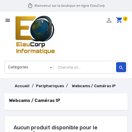
timer
Bienvenur sur la boutique en ligne ElauCorp
shopping_cart
person_outline
0

search
Accueil
Peripheriques
Webcams / Caméras IP
Webcams / Caméras IP
Aucun produit disponible pour le