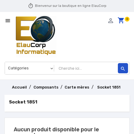
timer
Bienvenur sur la boutique en ligne ElauCorp
shopping_cart
person_outline
0

search
Accueil
Composants
Carte mères
Socket 1851
Socket 1851
Aucun produit disponible pour le