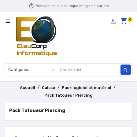
timer
Bienvenur sur la boutique en ligne ElauCorp
shopping_cart
person_outline
0

search
Accueil
Caisse
Pack logiciel et matériel
Pack Tatoueur Piercing
Pack Tatoueur Piercing