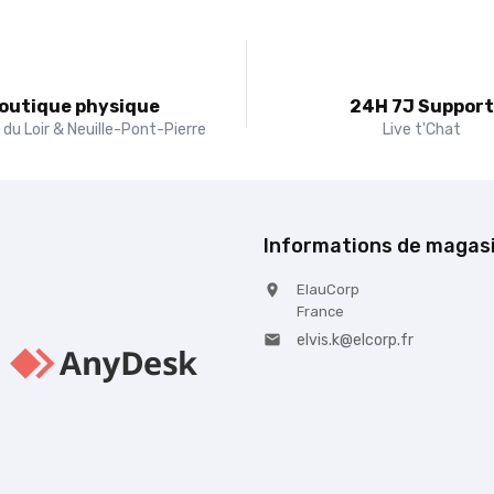
outique physique
24H 7J Suppor
du Loir & Neuille-Pont-Pierre
Live t'Chat
Informations de magas
ElauCorp

France
elvis.k@elcorp.fr
