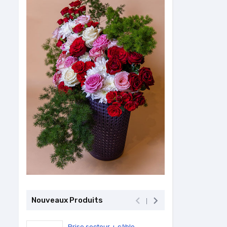


Nouveaux Produits
Prise secteur + câble...
PC Por