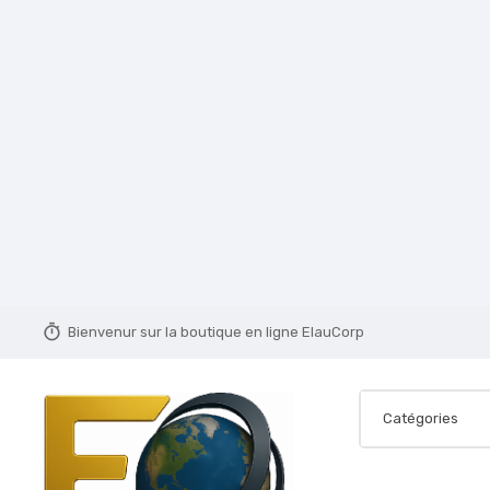
timer
Bienvenur sur la boutique en ligne ElauCorp