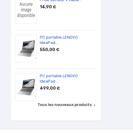
14,90 €
590,
PC portable LENOVO
Ecran 
IdeaPad...
100,0
550,00 €
PC portable LENOVO
Barret
IdeaPad...
50,00
499,00 €
Tous les nouveaux produits
