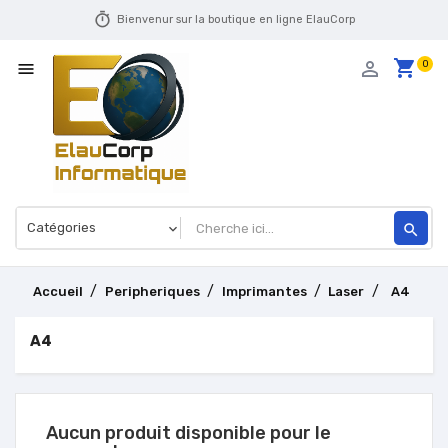
timer
Bienvenur sur la boutique en ligne ElauCorp
shopping_cart
person_outline
0

search
Accueil
Peripheriques
Imprimantes
Laser
A4
A4
Aucun produit disponible pour le