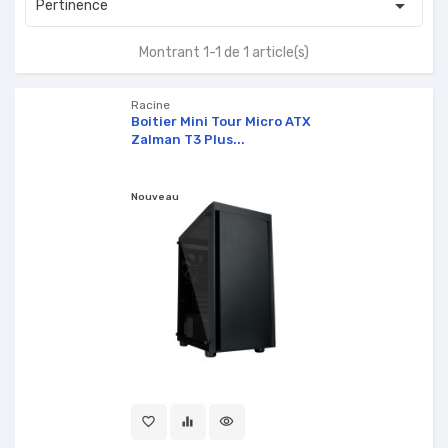

Pertinence
Montrant 1-1 de 1 article(s)
Racine
Boitier Mini Tour Micro ATX
Zalman T3 Plus...
Nouveau
favorite_border
equalizer
visibility