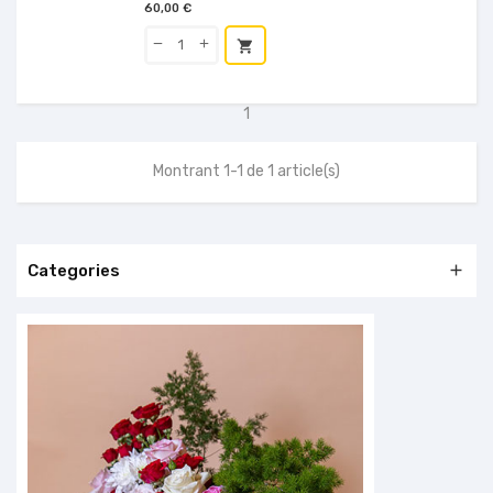
60,00 €
shopping_cart
1
Montrant 1-1 de 1 article(s)
Categories
