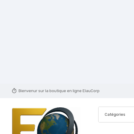
timer
Bienvenur sur la boutique en ligne ElauCorp