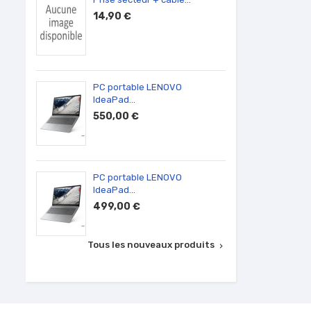
14,90 €
590,
PC portable LENOVO
Ecran 
IdeaPad...
100,0
550,00 €
PC portable LENOVO
Barret
IdeaPad...
50,00
499,00 €
Tous les nouveaux produits
