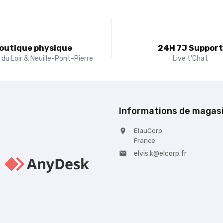
outique physique
24H 7J Suppor
du Loir & Neuille-Pont-Pierre
Live t'Chat
Informations de magas
ElauCorp

France
elvis.k@elcorp.fr
