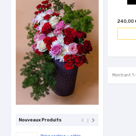
240,00 
Montrant 1-1


Nouveaux Produits
Prise secteur + câble...
PC Por