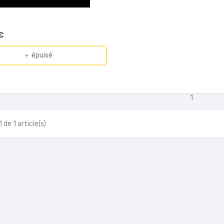
€
épuisé
add
1
 de 1 article(s)
table ASUS VivoBook...
SSD Crucial BX500 500Go