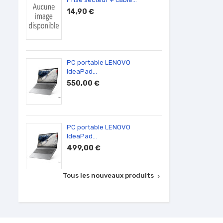
14,90 €
590,
PC portable LENOVO
Ecran 
IdeaPad...
100,0
550,00 €
PC portable LENOVO
Barret
IdeaPad...
50,00
499,00 €
Tous les nouveaux produits
