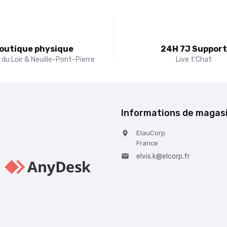
outique physique
24H 7J Suppor
du Loir & Neuille-Pont-Pierre
Live t'Chat
Informations de magas
ElauCorp

France
elvis.k@elcorp.fr
