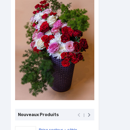


Nouveaux Produits
Prise secteur + câble...
PC Por