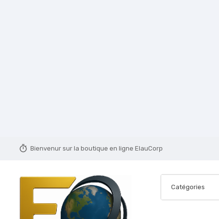
timer
Bienvenur sur la boutique en ligne ElauCorp