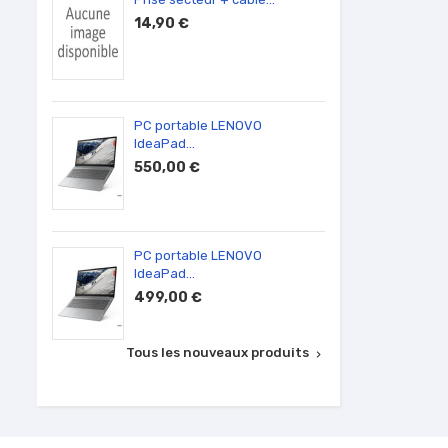
14,90 €
590,
PC portable LENOVO
Ecran 
IdeaPad...
100,0
550,00 €
PC portable LENOVO
Barret
IdeaPad...
50,00
499,00 €
Tous les nouveaux produits
