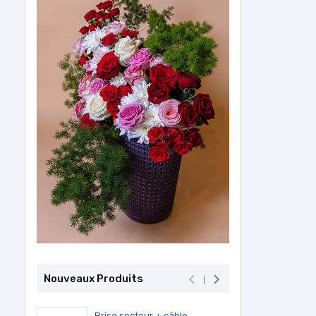


Nouveaux Produits
Prise secteur + câble...
PC Por