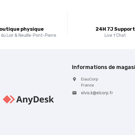
outique physique
24H 7J Suppor
du Loir & Neuille-Pont-Pierre
Live t'Chat
Informations de magas
ElauCorp

France
elvis.k@elcorp.fr
