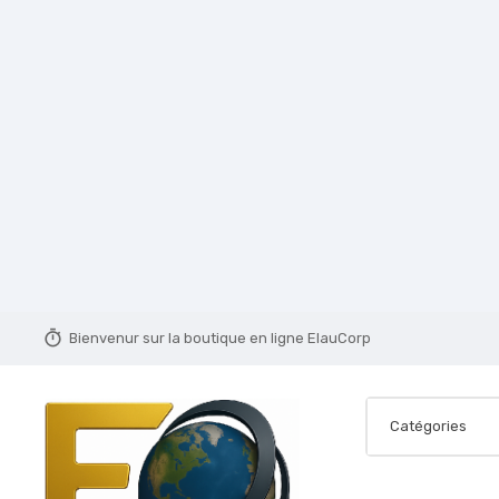
timer
Bienvenur sur la boutique en ligne ElauCorp